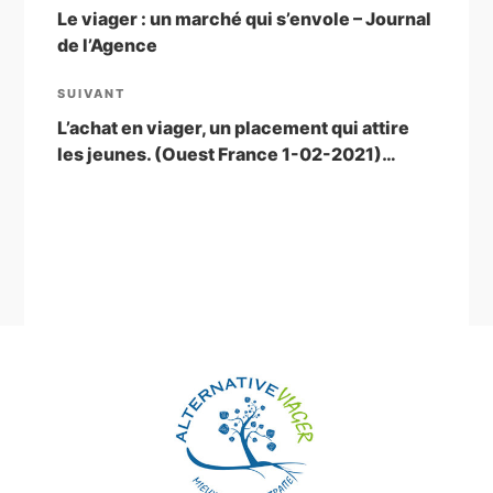
de
précédent
Le viager : un marché qui s’envole – Journal
de l’Agence
l’article
Article
SUIVANT
suivant
L’achat en viager, un placement qui attire
les jeunes. (Ouest France 1-02-2021)…