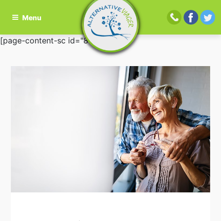
Menu
Aller
[page-content-sc id="81"]
au
contenu
principal