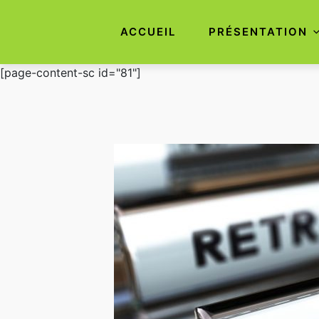
ACCUEIL
PRÉSENTATION
Aller
[page-content-sc id="81"]
au
contenu
principal