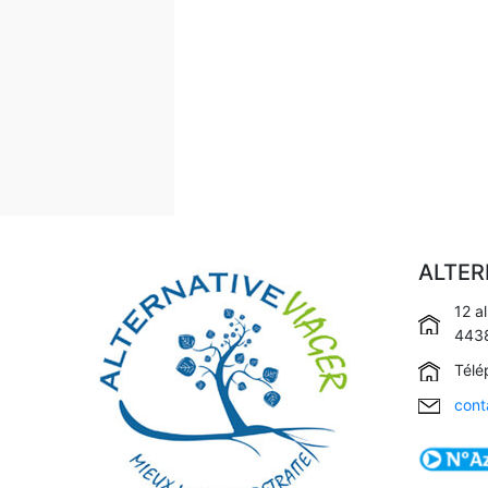
l’article
ALTER
12 a
4438
Télé
cont