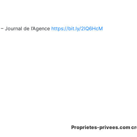
e – Journal de l’Agence
https://bit.ly/
2lQ6HcM
Proprietes-privees.com cr