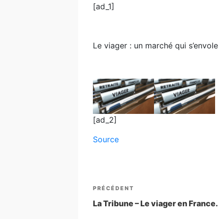
[ad_1]
Le viager : un marché qui s’envol
[ad_2]
Source
Navigation
Article
PRÉCÉDENT
de
précédent
La Tribune – Le viager en France.