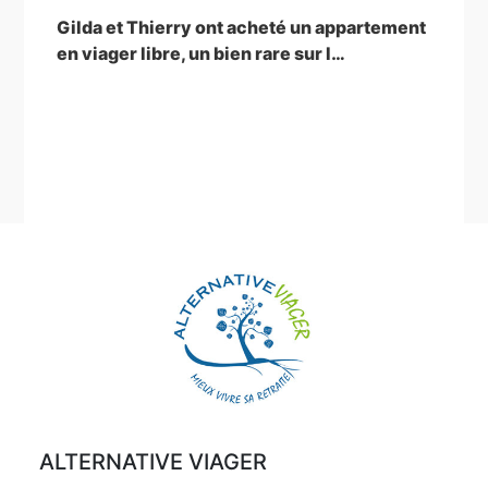
de
précédent
Gilda et Thierry ont acheté un appartement
en viager libre, un bien rare sur l…
l’article
ALTERNATIVE VIAGER