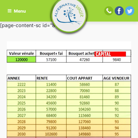
Menu
Aller
[page-content-sc id="81"]
au
contenu
principal