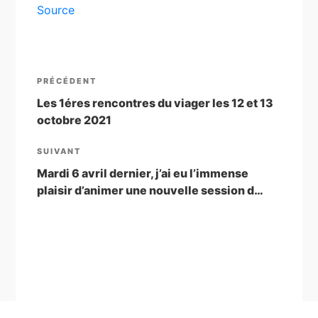
Source
Navigation
Article
PRÉCÉDENT
de
précédent
Les 1éres rencontres du viager les 12 et 13
octobre 2021
l’article
Article
SUIVANT
suivant
Mardi 6 avril dernier, j’ai eu l’immense
plaisir d’animer une nouvelle session d…