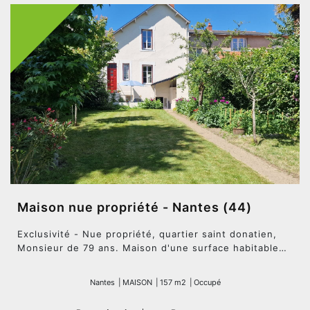
Maison nue propriété - Nantes (44)
Exclusivité - Nue propriété, quartier saint donatien,
Monsieur de 79 ans. Maison d'une surface habitable
de 157 m2 comprenant : Un T2 indépendant au rez de
jardin. Au rez de chaussée : un hall d'entrée, un
Nantes
|
MAISON
|
157 m2
|
Occupé
séjour salon, une cuisine, un wc. Etage : trois
chambres, une salle de bains et deux salles d'eau, un