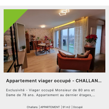
“Les informations sur les risques auxquels ce bien est
exposé sont disponibles sur le site Géorisques :
www.georisques.gouv.fr”.
SAS Alternative Forest – Pornichet Atlantique – 12
Allée des Alizés – 44380 PORNICHET Titulaire de la
carte professionnelle N°CPI 4401 2018 000 030 093
délivrée par la CCI de Nantes – Saint Nazaire. RCS St
Nazaire 527 993 901. Pour plus de renseignements
contacter notre consultant Franck Cesari au 02 52 41
08 17. Mandat N°07 83
Appartement viager occupé - CHALLANS (85)
Exclusivité - Viager occupé Monsieur de 80 ans et
Dame de 78 ans. Appartement au dernier étages,
(Construction de 2019) d'une surface habitable de 91
m2 comprenant : une entrée avec placard, une pièce
Challans
|
APPARTEMENT
|
91 m2
|
Occupé