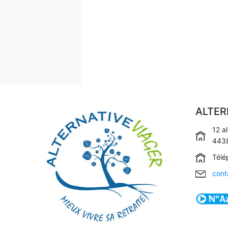
ALTER
12 a
4438
Télé
cont