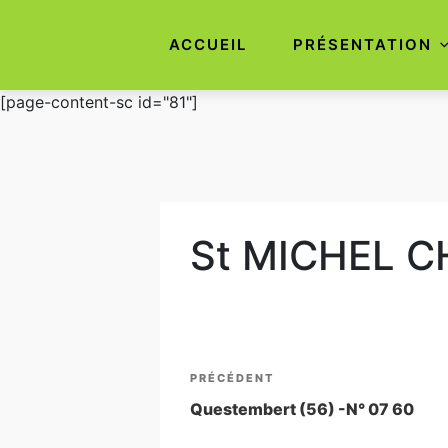
ACCUEIL
PRÉSENTATION
Aller
[page-content-sc id="81"]
au
contenu
principal
St MICHEL C
Navigation
Article
PRÉCÉDENT
de
précédent
Questembert (56) -N° 07 60
l’article