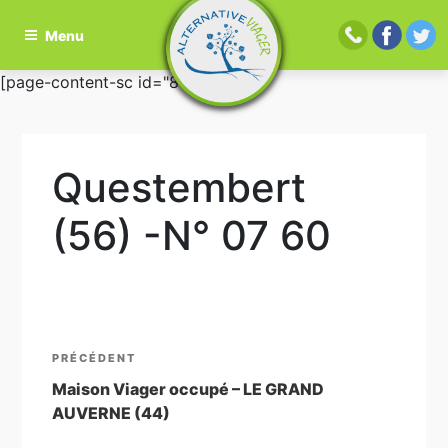
Menu
Aller
[page-content-sc id="81"]
au
contenu
principal
Questembert
(56) -N° 07 60
Navigation
Article
PRÉCÉDENT
de
précédent
Maison Viager occupé – LE GRAND
AUVERNE (44)
l’article