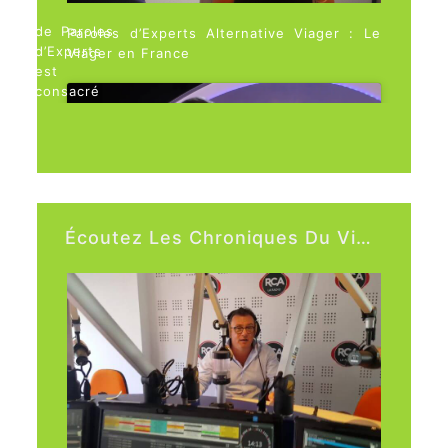
Ce numéro
de Paroles
Paroles d’Experts Alternative Viager : Le
d’Experts
Viager en France
est
consacré
au viager
en France.
L’éclairage
Cliquez ici, pour accepter les cookies
de Franck
afin d'activer ce contenu
Cesari,
Expert
viager,
Écoutez Les Chroniques Du Viager Sur RCA
agréé par
le Centre
national
de
l’expertise.