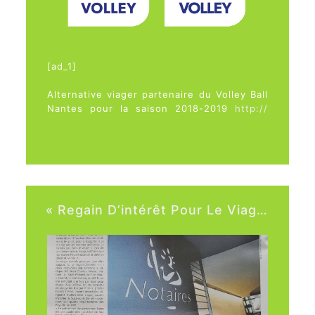
Source
[ad_1]
Alternative viager partenaire du Volley Ball
Nantes pour la saison 2018-2019
http://
www.volleyballna
ntes.com/
crbst_0.html
VBN Volley-Ball Nantes
[ad_2]
Source
« Regain D’intérêt Pour Le Viager » Entretien Avec Franck Cesari Ouest France Du 1…