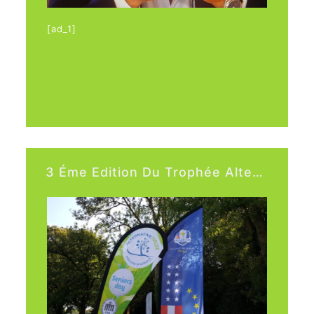
[ad_1]
Des conseils utiles au quotidien, suivez les
experts sur radio fidélité.
[ad_2]
3 Éme Edition Du Trophée Alternative Viager. Ce Dimanche C’est Avec Une Météo …
Source