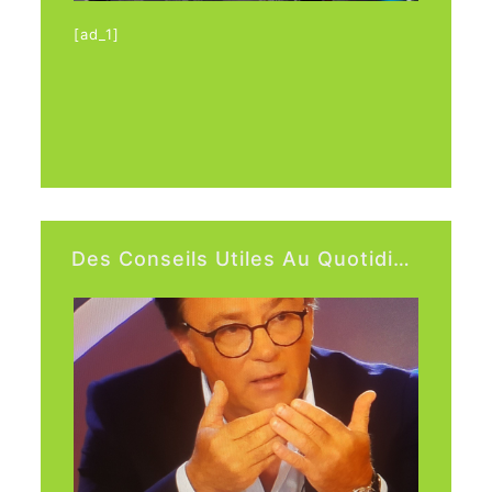
[ad_1]
Les chroniques du Viager sur RCA. Posez
vos questions sur
https://
www.rcalaradio.c
om/
[fb_vid
Des Conseils Utiles Au Quotidien, Suivez Les Experts Sur Radio Fidélité.
id= »photo_id »: »424593948247914″ »]
[fb_vid id= »424593948247914″]
[ad_2]
Source