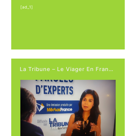
[ad_1]
Le viager : un marché qui s’envole –
Journal de l’Agence
https://bit.ly/
2lQ6HcM
[ad_2]
La Tribune – Le Viager En France.
Source