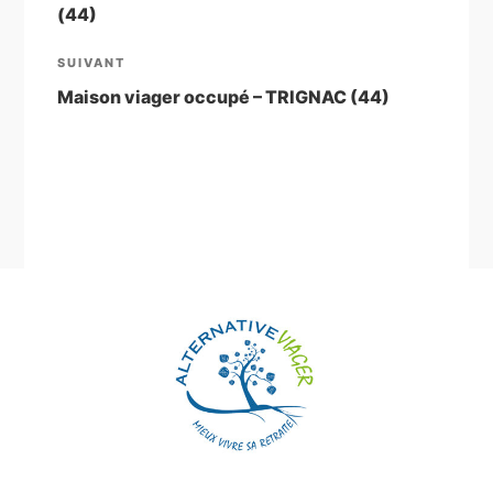
(44)
l’article
Article
SUIVANT
suivant
Maison viager occupé – TRIGNAC (44)