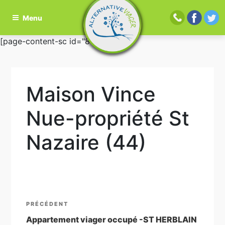
Menu
Aller
[page-content-sc id="81"]
au
contenu
principal
Maison Vince
Nue-propriété St
Nazaire (44)
Navigation
Article
PRÉCÉDENT
de
précédent
Appartement viager occupé -ST HERBLAIN