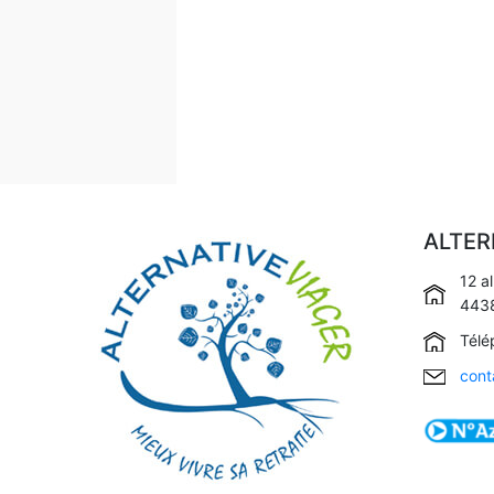
ALTER
12 a
4438
Télé
cont