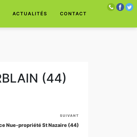
S
ACTUALITÉS
CONTACT
RBLAIN (44)
SUIVANT
Article
suivant
ce Nue-propriété St Nazaire (44)