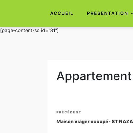
ACCUEIL
PRÉSENTATION
Aller
[page-content-sc id="81"]
au
contenu
principal
Appartement 
Navigation
Article
PRÉCÉDENT
de
précédent
Maison viager occupé- ST NAZA
l’article