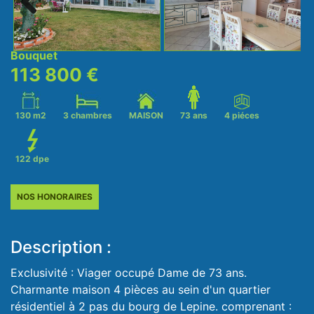
Next
Bouquet
113 800 €
130 m2
3 chambres
MAISON
73 ans
4 piéces
122 dpe
NOS HONORAIRES
Description :
Exclusivité : Viager occupé Dame de 73 ans.
Charmante maison 4 pièces au sein d'un quartier
résidentiel à 2 pas du bourg de Lepine. comprenant :