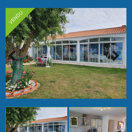
Next
Previ
ous