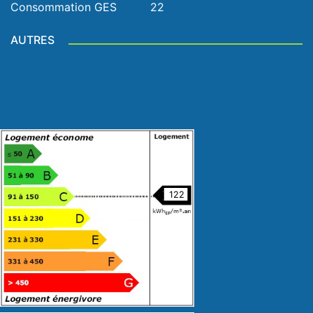
Consommation GES
22
AUTRES