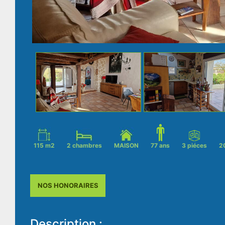
115 m2
2 chambres
MAISON
77 ans
3 piéces
2
NOS HONORAIRES
Description :