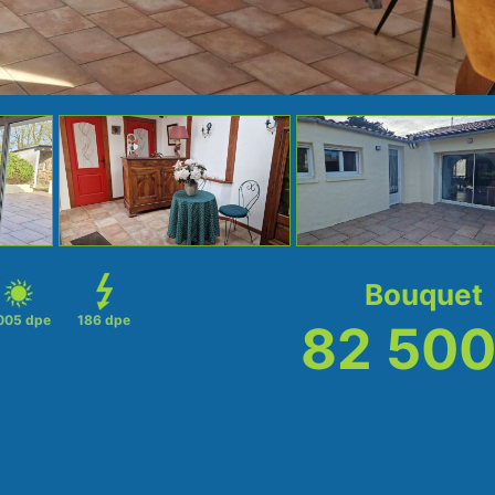
Bouquet
005 dpe
186 dpe
82 500