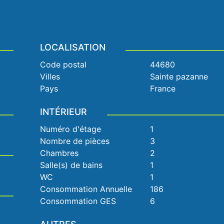
LOCALISATION
Code postal
44680
Villes
Sainte pazanne
Pays
France
INTÉRIEUR
Numéro d'étage
1
Nombre de pièces
3
Chambres
2
Salle(s) de bains
1
WC
1
Consommation Annuelle
186
Consommation GES
6