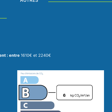
AUTRES
ent : entre
1610€ et 2240€
6