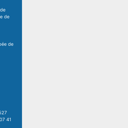
 de
le de
upée de
 527
07 41