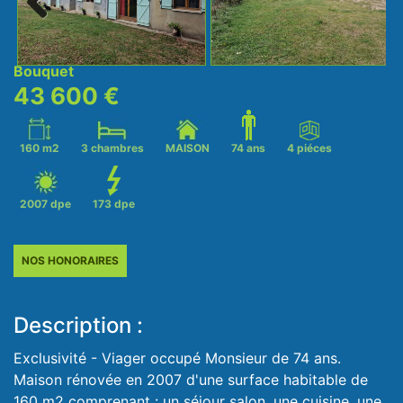
Next
Bouquet
43 600 €
160 m2
3 chambres
MAISON
74 ans
4 piéces
2007 dpe
173 dpe
NOS HONORAIRES
Description :
Exclusivité - Viager occupé Monsieur de 74 ans.
Maison rénovée en 2007 d'une surface habitable de
160 m2 comprenant : un séjour salon, une cuisine, une