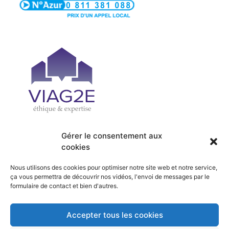
Gérer le consentement aux
cookies
| PRÉSENTATION
| ACCUEIL
| OFFRES
| SERVICES
Nous utilisons des cookies pour optimiser notre site web et notre service,
| ACTUALITÉS
| RECRUTEMENT
ça vous permettra de découvrir nos vidéos, l'envoi de messages par le
formulaire de contact et bien d'autres.
| HONORAIRES
| CONTACT
Accepter tous les cookies
©alternativeviager.fr by
eDovel