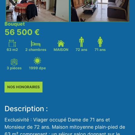
Next
Bouquet
56 500 €
63 m2
2 chambres
MAISON
72 ans
71 ans
3 piéces
1999 dpe
NOS HONORAIRES
Description :
Exclusivité : Viager occupé Dame de 71 ans et
Monsieur de 72 ans. Maison mitoyenne plain-pied de
63 m² comprenant : un séjour salon donnant sur le