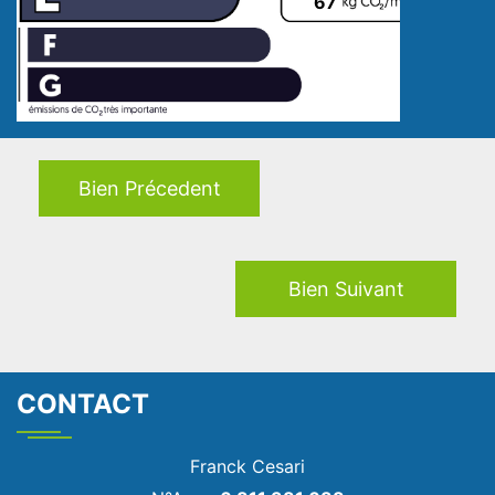
67
Bien Précedent
Bien Suivant
CONTACT
Franck Cesari