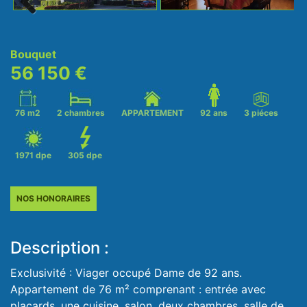
Next
Bouquet
56 150 €
76 m2
2 chambres
APPARTEMENT
92 ans
3 piéces
1971 dpe
305 dpe
NOS HONORAIRES
Description :
Exclusivité : Viager occupé Dame de 92 ans.
Appartement de 76 m² comprenant : entrée avec
placards, une cuisine, salon, deux chambres, salle de