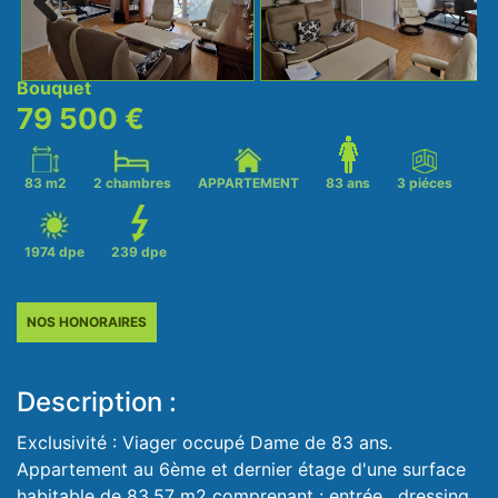
Next
Bouquet
79 500 €
83 m2
2 chambres
APPARTEMENT
83 ans
3 piéces
1974 dpe
239 dpe
NOS HONORAIRES
Description :
Exclusivité : Viager occupé Dame de 83 ans.
Appartement au 6ème et dernier étage d'une surface
habitable de 83.57 m2 comprenant : entrée, dressing,