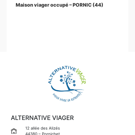
suivant
Maison viager occupé – PORNIC (44)
ALTERNATIVE VIAGER
12 allée des Alizés
44380 – Pornichet