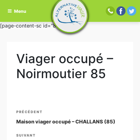
Menu
Aller
[page-content-sc id="81"]
au
contenu
principal
Viager occupé –
Noirmoutier 85
Navigation
Article
PRÉCÉDENT
de
précédent
Maison viager occupé – CHALLANS (85)
l’article
Article
SUIVANT