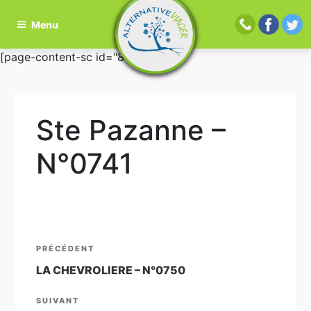
Menu
Aller
[page-content-sc id="81"]
au
contenu
principal
Ste Pazanne –
N°0741
Navigation
Article
PRÉCÉDENT
de
précédent
LA CHEVROLIERE – N°0750
l’article
Article
SUIVANT