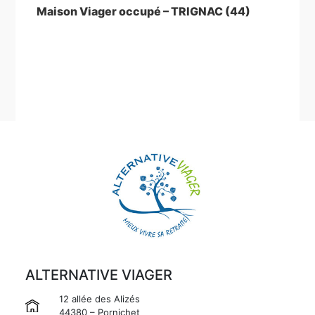
suivant
Maison Viager occupé – TRIGNAC (44)
ALTERNATIVE VIAGER
12 allée des Alizés
44380 – Pornichet