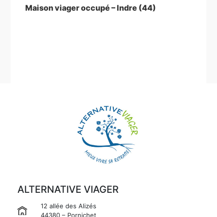
suivant
Maison viager occupé – Indre (44)
ALTERNATIVE VIAGER
12 allée des Alizés
44380 – Pornichet