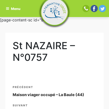
Menu
Aller
[page-content-sc id="81"]
au
contenu
principal
St NAZAIRE –
N°0757
Navigation
Article
PRÉCÉDENT
de
précédent
Maison viager occupé – La Baule (44)
l’article
Article
SUIVANT