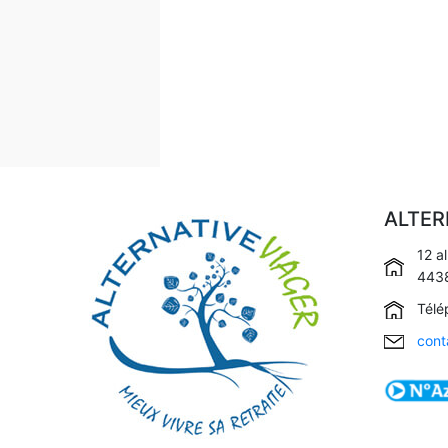
ALTER
12 a
4438
Télé
cont