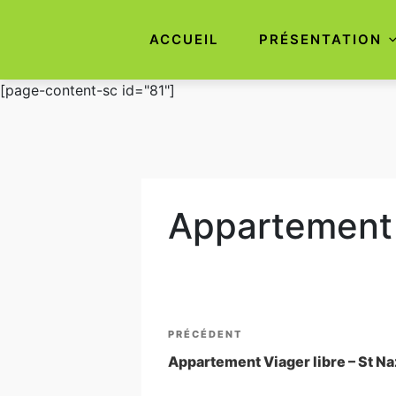
ACCUEIL
PRÉSENTATION
Aller
[page-content-sc id="81"]
au
contenu
principal
Appartement 
Navigation
Article
PRÉCÉDENT
de
précédent
Appartement Viager libre – St Na
l’article