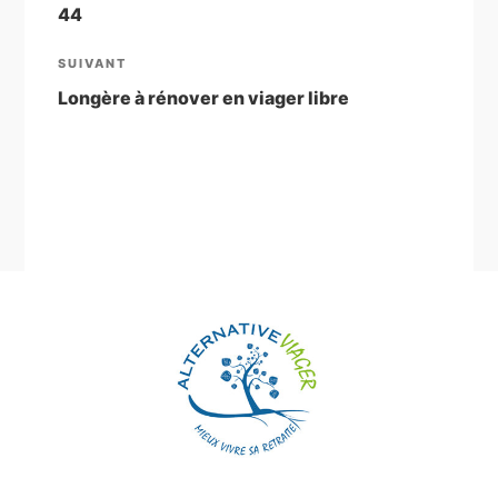
44
l’article
Article
SUIVANT
suivant
Longère à rénover en viager libre