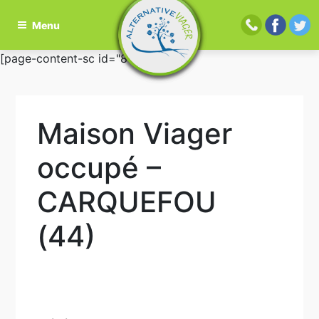
Menu
Aller
[page-content-sc id="81"]
au
contenu
principal
Maison Viager
occupé –
CARQUEFOU
(44)
Navigation