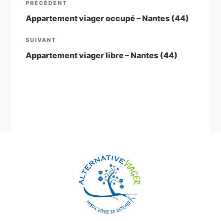
Article
PRÉCÉDENT
de
précédent
Appartement viager occupé – Nantes (44)
l’article
Article
SUIVANT
suivant
Appartement viager libre – Nantes (44)