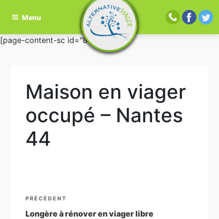
Menu
Aller
[page-content-sc id="81"]
au
contenu
principal
Maison en viager
occupé – Nantes
44
Navigation
Article
PRÉCÉDENT
de
précédent
Longère à rénover en viager libre