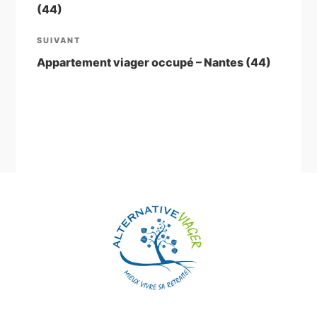
(44)
l’article
Article
SUIVANT
suivant
Appartement viager occupé – Nantes (44)