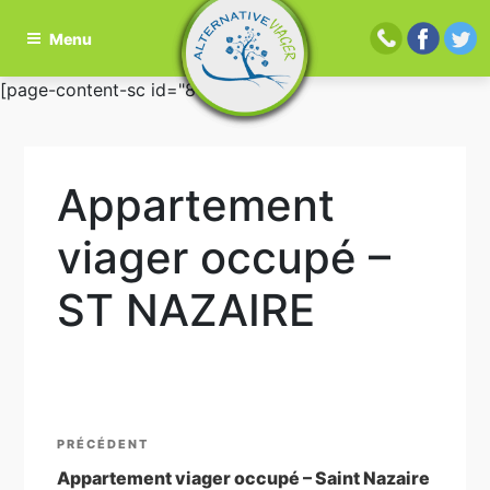
Menu
Aller
[page-content-sc id="81"]
au
contenu
principal
Appartement
viager occupé –
ST NAZAIRE
Navigation
Article
PRÉCÉDENT
de
précédent
Appartement viager occupé – Saint Nazaire