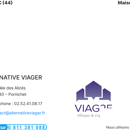
C (44)
Mais
NATIVE VIAGER
llée des Alizés
0 – Pornichet
phone : 02.52.41.08.17
act@alternativeviager.fr
Nous utilisons