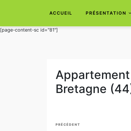
ACCUEIL
PRÉSENTATION
Aller
[page-content-sc id="81"]
au
contenu
principal
Appartement 
Bretagne (44
Navigation
Article
PRÉCÉDENT