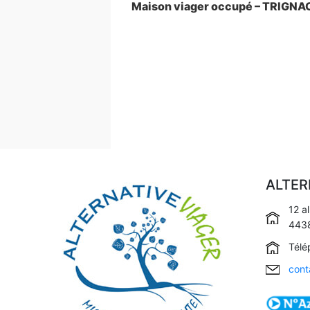
de
précédent
Maison viager occupé – TRIGNA
l’article
ALTER
12 a
4438
Télé
cont