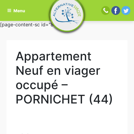
Menu
Aller
[page-content-sc id="81"]
au
contenu
principal
Appartement
Neuf en viager
occupé –
PORNICHET (44)
Navigation