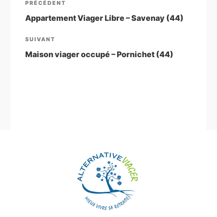
Article
PRÉCÉDENT
de
précédent
Appartement Viager Libre – Savenay (44)
l’article
Article
SUIVANT
suivant
Maison viager occupé – Pornichet (44)