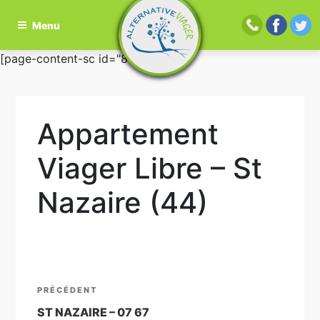
Menu
Aller
[page-content-sc id="81"]
au
contenu
principal
Appartement
Viager Libre – St
Nazaire (44)
Navigation
Article
PRÉCÉDENT
de
précédent
ST NAZAIRE – 07 67