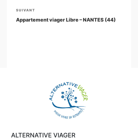
l’article
Article
SUIVANT
suivant
Appartement viager Libre – NANTES (44)
ALTERNATIVE VIAGER