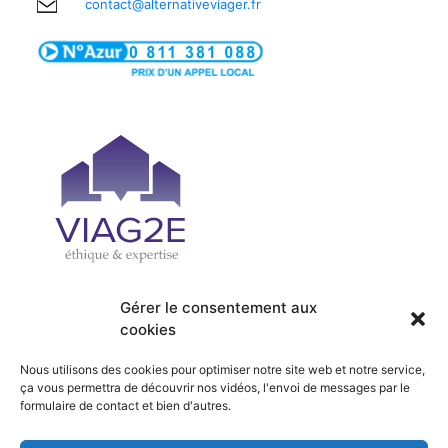
contact@alternativeviager.fr
Gérer le consentement aux
cookies
| PRÉSENTATION
| ACCUEIL
| OFFRES
| SERVICES
Nous utilisons des cookies pour optimiser notre site web et notre service,
| ACTUALITÉS
| RECRUTEMENT
ça vous permettra de découvrir nos vidéos, l'envoi de messages par le
formulaire de contact et bien d'autres.
| HONORAIRES
| CONTACT