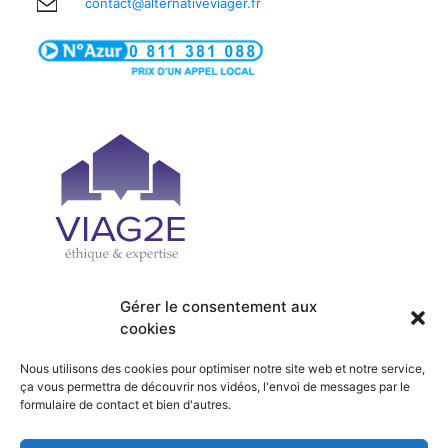
contact@alternativeviager.fr
Gérer le consentement aux
cookies
| PRÉSENTATION
| ACCUEIL
| OFFRES
| SERVICES
Nous utilisons des cookies pour optimiser notre site web et notre service,
| ACTUALITÉS
| RECRUTEMENT
ça vous permettra de découvrir nos vidéos, l'envoi de messages par le
formulaire de contact et bien d'autres.
| HONORAIRES
| CONTACT