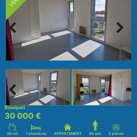
Next
Previ
ous
Next
Bouquet
30 000 €
38 m2
1 chambres
APPARTEMENT
89 ans
2 piéces