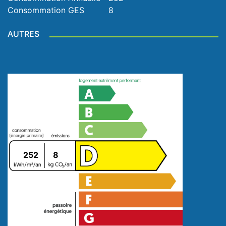
Consommation GES
8
AUTRES
252
8