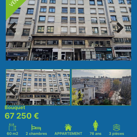
Next
Previ
ous
Next
Bouquet
67 250 €
60 m2
2 chambres
APPARTEMENT
76 ans
3 piéces